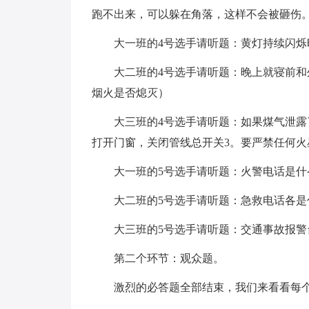
跑不出来，可以躲在角落，这样不会被砸伤
大一班的4号选手请听题：黄灯持续闪烁
大二班的4号选手请听题：晚上就寝前
烟火是否熄灭）
大三班的4号选手请听题：如果煤气泄露
打开门窗，关闭管线总开关3。要严禁任何
大一班的5号选手请听题：火警电话是什么
大二班的5号选手请听题：急救电话各是什
大三班的5号选手请听题：交通事故报警
第二个环节：观众题。
激烈的必答题全部结束，我们来看看每个