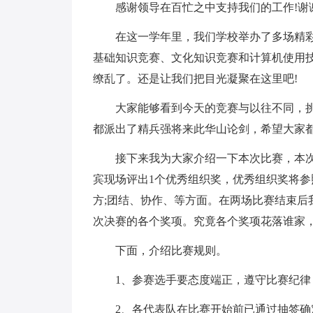
感谢领导在百忙之中支持我们的工作!谢谢
在这一学年里，我们学校举办了多场精
基础知识竞赛、文化知识竞赛和计算机使用
缭乱了。还是让我们把目光凝聚在这里吧!
大家能够看到今天的竞赛与以往不同，
都派出了精兵强将来此华山论剑，希望大家都
接下来我为大家介绍一下本次比赛，本
宾现场评出1个优秀组织奖，优秀组织奖将参
方;团结、协作、等方面。在两场比赛结束后
次决赛的各个奖项。究竟各个奖项花落谁家，
下面，介绍比赛规则。
1、参赛选手要态度端正，遵守比赛纪
2、各代表队在比赛开始前已通过抽签确