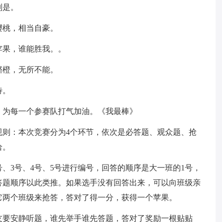
别是。
樱桃，相当自豪。
苹果，谁能胜我。。
脐橙，无所不能。
待。
，为每一个参赛队打气加油。《我最棒》
规则：本次竞赛分为4个环节，依次是必答题、观众题、抢
给。
号、3号、4号、5号进行编号，回答的顺序是大一班的1号，
答题顺序以此类推。如果选手没有回答出来，可以向班级亲
它两个班级来抢答，答对了得一分，获得一个苹果。
友要安静听题，谁先举手谁先答题，答对了奖励一根贴贴