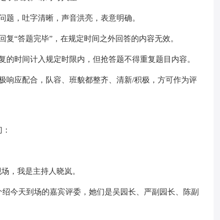
答问题，吐字清晰，声音洪亮，表意明确。
回复“答题完毕”，在规定时间之外回答的内容无效。
重复的时间计入规定时限内，但抢答题不得重复题目内容。
极响应配合，队容、班貌都整齐、清新/积极，方可作为评
们：
现场，我是主持人晓岚。
介绍今天到场的嘉宾评委，她们是吴园长、严副园长、陈副
。