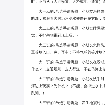
时，应当从（人行横道、天桥或地下通道）
大一班的2号选手请听题：小朋友怎样
蜡烛；衣服着火时迅速浇水并快速脱衣服；烫
大二班的2号选手请听题：小朋友睡觉
觉；不把杂物带到床上玩。）
大三班的2号选手请听题：小朋友怎样
豆等放入口、鼻、耳中；不将气球的碎片放
大一班的3号选手请听题：小朋友在没
什么？（交通规则，走人行道）不在马路上
大二班的3号选手请听题：小朋友洗手
河边上玩耍？为什么？（不能，会掉进水中
乱蹦。）
大三班的3号选手请听题：发生地震时