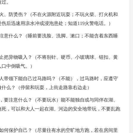
通过。
防火、防烫伤？（不在火源附近玩耍；不玩火柴、打火机和
伤后迅速用凉水冲或浸泡患处；知道119火警电话。）
要注意什么？（睡前要洗脸、洗脚、漱口；不能含着东西睡
防止把异物吸入？（不将别针、硬币、小玻璃球、钮扣、黄
入口中倒吸气。）
成人带领下能自己过马路吗？（不能），过马路时，应遵守
做什么？（停留和玩耍，上街走路靠右边走）
时，要注意什么？（不要玩水）能不能独自或与同伴在湖、
淹死，可以和大人一起在湖、河边的安全地带玩，不要乱跑
，如何保护自己？（尽量往有水的空旷地方跑，若在房间里