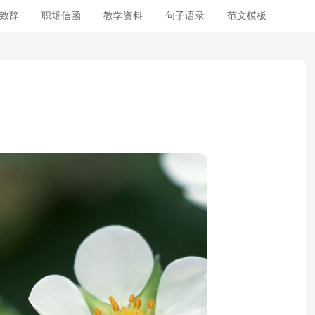
致辞
职场信函
教学资料
句子语录
范文模板