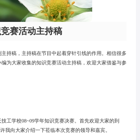
识竞赛活动主持稿
到主持稿，主持稿在节目中起着穿针引线的作用。相信很多
小编为大家收集的知识竞赛活动主持稿，欢迎大家借鉴与参
技工学校08~09学年知识竞赛决赛。首先欢迎大家的到
在请允许我向大家介绍一下莅临本次竞赛的领导和嘉宾。