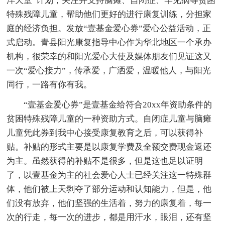
洋天堂”计划，关注并支持脑瘫、自闭症、罕见病等贫困
特殊残障儿童，帮助他们更好的进行康复训练，分担家
庭的经济负担。发放“壹基金爱心券”爱心公益活动，正
式启动。青县阳光康复指导中心作为华北地区一个承办
机构，很荣幸的和阳光爱心大使及媒体朋友们见证这又
一次“爱心接力”，传承爱，广洒爱，温暖他人，与阳光
同行，一路有你有我。
“壹基金爱心券”是壹基金给符合20xx年资助条件的
贫困特殊残障儿童的一种资助方式。自闭症儿童与脑瘫
儿童凭此券到我中心接受康复教育之后，可以获得补
贴。补贴的形式主要是以康复学费及全额交费现金返还
为主。虽然获得的补贴不是很多，但是这也足以证明
了，以壹基金为主的社会爱心人士已经关注这一特殊群
体，他们被上天剥夺了部分运动和认知能力，但是，他
们没有放弃，他们坚强的生活着，努力的康复着，每一
次的行走，每一次的进步，都是用汗水，眼泪，还有坚